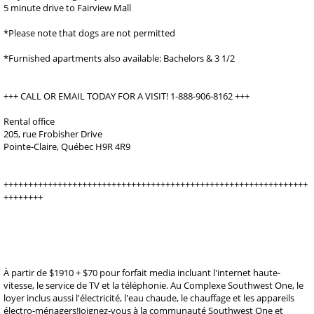
5 minute drive to Fairview Mall
*Please note that dogs are not permitted
*Furnished apartments also available: Bachelors & 3 1/2
+++ CALL OR EMAIL TODAY FOR A VISIT! 1-888-906-8162 +++
Rental office
205, rue Frobisher Drive
Pointe-Claire, Québec H9R 4R9
++++++++++++++++++++++++++++++++++++++++++++++++++++++++++++++
++++++++
À partir de $1910 + $70 pour forfait media incluant l'internet haute-
vitesse, le service de TV et la téléphonie. Au Complexe Southwest One, le
loyer inclus aussi l'électricité, l'eau chaude, le chauffage et les appareils
électro-ménagers!Joignez-vous à la communauté Southwest One et