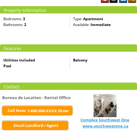
Property Information
Bedrooms:
3
Type:
Apartment
Bathrooms:
2
Available:
Immediate
Features
Utilities included
Balcony
Pool
Contact
Bureau de Location - Rental Office
Call Now:
1-888-906-XXXX Show
Complex Southwest One
Email Landlord / Agent
www.southwestone.ca