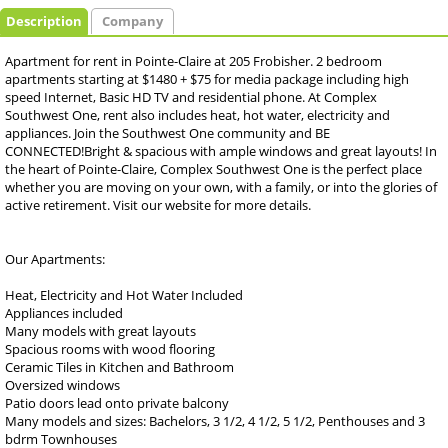
Description
Company
Apartment for rent in Pointe-Claire at 205 Frobisher. 2 bedroom
apartments starting at $1480 + $75 for media package including high
speed Internet, Basic HD TV and residential phone. At Complex
Southwest One, rent also includes heat, hot water, electricity and
appliances. Join the Southwest One community and BE
CONNECTED!Bright & spacious with ample windows and great layouts! In
the heart of Pointe-Claire, Complex Southwest One is the perfect place
whether you are moving on your own, with a family, or into the glories of
active retirement. Visit our website for more details.
Our Apartments:
Heat, Electricity and Hot Water Included
Appliances included
Many models with great layouts
Spacious rooms with wood flooring
Ceramic Tiles in Kitchen and Bathroom
Oversized windows
Patio doors lead onto private balcony
Many models and sizes: Bachelors, 3 1/2, 4 1/2, 5 1/2, Penthouses and 3
bdrm Townhouses