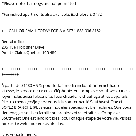
*Please note that dogs are not permitted
*Furnished apartments also available: Bachelors & 3 1/2
+++ CALL OR EMAIL TODAY FOR A VISIT! 1-888-906-8162 +++
Rental office
205, rue Frobisher Drive
Pointe-Claire, Québec H9R 4R9
++++++++++++++++++++++++++++++++++++++++++++++++++++++++++++++
++++++++
À partir de $1480 + $75 pour forfait media incluant l'internet haute-
vitesse, le service de TV et la téléphonie. Au Complexe Southwest One, le
loyer inclus aussi l'électricité, l'eau chaude, le chauffage et les appareils
électro-ménagers!Joignez-vous à la communauté Southwest One et
SOYEZ BRANCHÉ !PLusieurs modèles spacieux et bien éclairés. Que vous
déménagiez seul, en famille ou preniez votre retraite, le Complexe
Southwest One est lendroit ideal pour chaque étape de votre vie. Visitez
notre site web pour en savoir plus.
Nos Appartements: