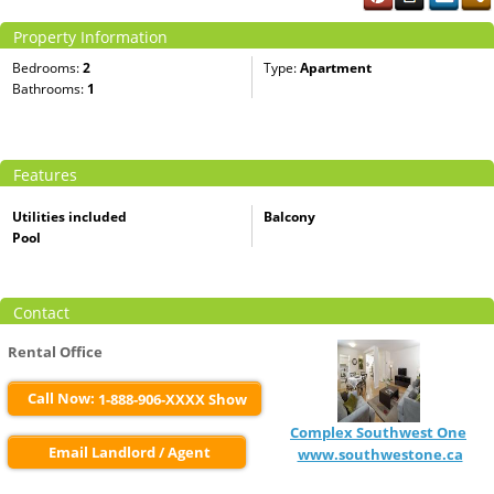
Property Information
Bedrooms:
2
Type:
Apartment
Bathrooms:
1
Features
Utilities included
Balcony
Pool
Contact
Rental Office
Call Now:
1-888-906-XXXX Show
Complex Southwest One
Email Landlord / Agent
www.southwestone.ca