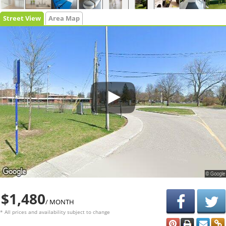
Street View
Area Map
$1,480
/ MONTH
* All prices and availability subject to change