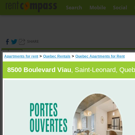
Search
Mobile
Social
SHARE
(
0
)
>
>
Apartments for rent
Quebec Rentals
Quebec Apartments for Rent
A
Search
8500 Boulevard Viau
, Saint-Leonard, Que