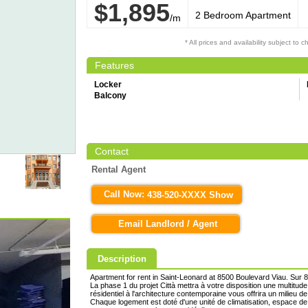
$1,895
2 Bedroom Apartment
/m
* All prices and availability subject to 
Features
Locker
Balcony
Contact
Rental Agent
Call Now:
438-520-XXXX Show
Email Landlord / Agent
Description
Apartment for rent in Saint-Leonard at 8500 Boulevard Viau. Sur 
La phase 1 du projet Città mettra à votre disposition une multitud
résidentiel à l'architecture contemporaine vous offrira un milieu de 
Chaque logement est doté d'une unité de climatisation, espace de