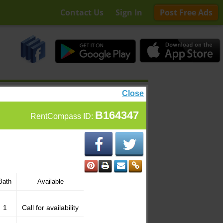
Contact Us
Sign In
Post Free Ads
Close
B164347
RentCompass ID:
Bath
Available
1
Call for availability