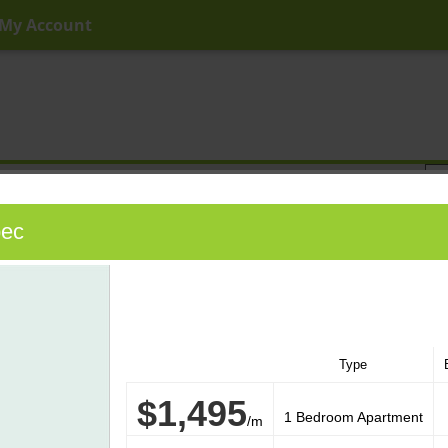
My Account
ny Price
Any Beds
Any Baths
Type
Keyword
bec
Type
$1,495
1 Bedroom Apartment
/m