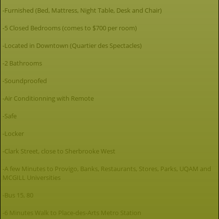
-Furnished (Bed, Mattress, Night Table, Desk and Chair)
-5 Closed Bedrooms (comes to $700 per room)
-Located in Downtown (Quartier des Spectacles)
-2 Bathrooms
-Soundproofed
-Air Conditionning with Remote
-Safe
-Locker
-Clark Street, close to Sherbrooke West
-A few Minutes to Provigo, Banks, Restaurants, Stores, Parks, UQAM and
MCGILL Universities
-Bus 15, 80
-6 Minutes Walk to Place-des-Arts Metro Station