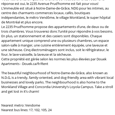
réponse est oui, le 2235 Avenue Prud’homme est fait pour vous!
L’immeuble est situé à Notre-Dame-de-Grâce, NDG pour les intimes, au
centre des charmants commerces locaux, cafés, boutiques
indépendantes, le métro Vendôme, le village Monkland, le super hôpital
de Montréal et plus encore.
Le 2235 Prud’homme propose des appartements d’une, de deux ou de
trois chambres. Vous trouverez donc l’unité pour répondre à vos besoins.
En plus, un stationnement et des casiers sont disponibles. Chaque
appartement unique comprend une ou plusieurs chambres, un espace
salon-salle à manger, une cuisine entièrement équipée, une laveuse et
une sécheuse. Cinq électroménagers sont inclus, soit le réfrigérateur, le
four, le lave-vaisselle, la laveuse et la sécheuse.
Cette propriété est gérée selon les normes les plus élevées par Douek
Apartments - Douek.ca/fr/Rent
The beautiful neighbourhood of Notre-Dame-de-Grâce, also known as
N.D.G, is a trendy, family-oriented, and dog-friendly area with vibrant local
businesses and lovely parks. The neighbourhood is also home to the
Monkland Village and Concordia University’s Loyola Campus. Take a stroll
and get lost in it’s charm!
Nearest metro: Vendome
Nearest bus lines: 17, 102, 105, 24