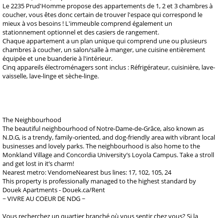
Le 2235 Prud'Homme propose des appartements de 1, 2 et 3 chambres à
coucher, vous êtes donc certain de trouver l'espace qui correspond le
mieux à vos besoins ! L'immeuble comprend également un
stationnement optionnel et des casiers de rangement.
Chaque appartement a un plan unique qui comprend une ou plusieurs
chambres à coucher, un salon/salle à manger, une cuisine entièrement
équipée et une buanderie à l'intérieur.
Cinq appareils électroménagers sont inclus : Réfrigérateur, cuisinière, lave-
vaisselle, lave-linge et sèche-linge.
The Neighbourhood
The beautiful neighbourhood of Notre-Dame-de-Grâce, also known as
N.D.G, is a trendy, family-oriented, and dog-friendly area with vibrant local
businesses and lovely parks. The neighbourhood is also home to the
Monkland Village and Concordia University’s Loyola Campus. Take a stroll
and get lost in it’s charm!
Nearest metro: VendomeNearest bus lines: 17, 102, 105, 24
This property is professionally managed to the highest standard by
Douek Apartments - Douek.ca/Rent
~ VIVRE AU COEUR DE NDG ~
Vous recherchez un quartier branché où vous sentir chez vous? Si la