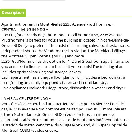
Description
Apartment for rent in Montr�al at 2235 Avenue Prud'Homme. ~
CENTRAL LIVING IN NDG ~
Looking for a trendy neighbourhood to call home? If so, 2235 Avenue
Prud’homme is perfect for you! The building is located in Notre-Dame-de-
Grâce, NDG if you prefer, in the midst of charming cafes, local restaurants,
independent shops, the Vendome metro station, the Monkland Village,
the Montreal Super Hospital (MUHC) and more.
2235 Prud'Homme has the option for 1, 2 and 3-bedroom apartments, so
you are sure to find a space to best suit your needs! The building also
includes optional parking and storage lockers.
Each apartment has a unique floor plan which includes a bedroom(s), a
living/dining area, fully equipped kitchen and in-unit laundry.
Five appliances included: Fridge, stove, dishwasher, a washer and dryer.
LA VIE AU CENTRE DE NDG ~
Vous êtes à la recherche d'un quartier branché pour y vivre ? Si c'est le
cas, le 2235 Avenue Prud'homme est parfait pour vous ! L'immeuble est
situé à Notre-Dame-de-Grâce, NDG si vous préférez, au milieu de
charmants cafés, de restaurants locaux, de boutiques indépendantes, de
la station de métro Vendôme, du Village Monkland, du Super Hôpital de
Montréal (CUSM) et plus encore.