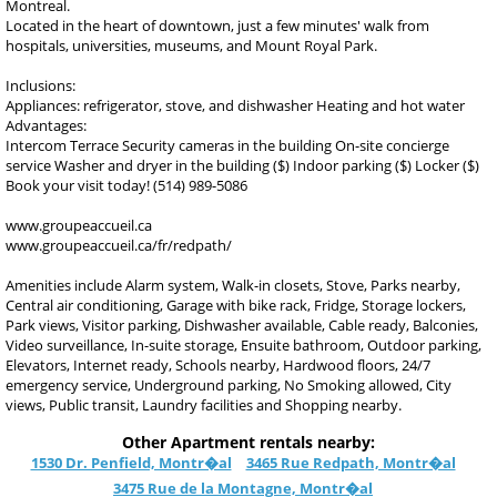
Montreal.
Located in the heart of downtown, just a few minutes' walk from
hospitals, universities, museums, and Mount Royal Park.
Inclusions:
Appliances: refrigerator, stove, and dishwasher Heating and hot water
Advantages:
Intercom Terrace Security cameras in the building On-site concierge
service Washer and dryer in the building ($) Indoor parking ($) Locker ($)
Book your visit today! (514) 989-5086
www.groupeaccueil.ca
www.groupeaccueil.ca/fr/redpath/
Amenities include Alarm system, Walk-in closets, Stove, Parks nearby,
Central air conditioning, Garage with bike rack, Fridge, Storage lockers,
Park views, Visitor parking, Dishwasher available, Cable ready, Balconies,
Video surveillance, In-suite storage, Ensuite bathroom, Outdoor parking,
Elevators, Internet ready, Schools nearby, Hardwood floors, 24/7
emergency service, Underground parking, No Smoking allowed, City
views, Public transit, Laundry facilities and Shopping nearby.
Other Apartment rentals nearby:
1530 Dr. Penfield, Montr�al
3465 Rue Redpath, Montr�al
3475 Rue de la Montagne, Montr�al