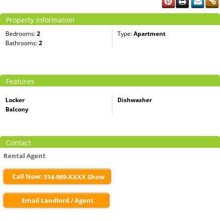
Property Information
Bedrooms:
2
Type:
Apartment
Bathrooms:
2
Features
Locker
Dishwasher
Balcony
Contact
Rental Agent
Call Now:
514-989-XXXX Show
Email Landlord / Agent