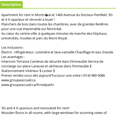
Description
Apartment for rent in Montr�al at 1460 Avenue du Docteur-Penfield. 3½
et 4 ½ spacieux et rénovés à louer !
Planchers de bois dans toutes les chambres, avec de grandes fenêtres
pour une vue imprenable sur Montréal.
Au cœur du centre-ville, à quelques minutes de marche des hôpitaux,
universités, musées et parc du Mont-Royal.
Les inclusions :
Électro : réfrigérateur, cuisinière et lave-vaisselle Chauffage et eau chaude
Les avantages :
Intercom Terrasse Caméras de sécurité dans l’immeuble Service de
concierge sur place Laveuse et sécheuse dans l’immeuble $
Stationnement intérieur $ Locker $
Prenez rendez-vous dès aujourd'hui pour une visite ! (514) 989-5086
www.groupeaccueil.ca
www.groupeaccueil.ca/fr/redpath/
3½ and 4 ½ spacious and renovated for rent!
Wooden floors in all rooms, with large windows for stunning views of