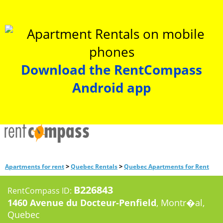
Download the RentCompass
Android app
>
>
Apartments for rent
Quebec Rentals
Quebec Apartments for Rent
B226843
RentCompass ID:
1460 Avenue du Docteur-Penfield
, Montr�al,
Quebec