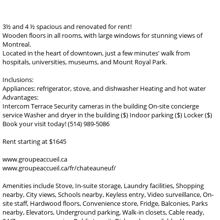
3½ and 4 ½ spacious and renovated for rent!
Wooden floors in all rooms, with large windows for stunning views of
Montreal.
Located in the heart of downtown, just a few minutes' walk from
hospitals, universities, museums, and Mount Royal Park.
Inclusions:
Appliances: refrigerator, stove, and dishwasher Heating and hot water
Advantages:
Intercom Terrace Security cameras in the building On-site concierge
service Washer and dryer in the building ($) Indoor parking ($) Locker ($)
Book your visit today! (514) 989-5086
Rent starting at $1645
www.groupeaccueil.ca
www.groupeaccueil.ca/fr/chateauneuf/
Amenities include Stove, In-suite storage, Laundry facilities, Shopping
nearby, City views, Schools nearby, Keyless entry, Video surveillance, On-
site staff, Hardwood floors, Convenience store, Fridge, Balconies, Parks
nearby, Elevators, Underground parking, Walk-in closets, Cable ready,