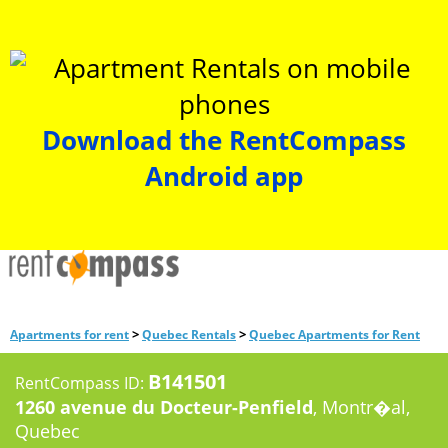
Download the RentCompass
Android app
>
>
Apartments for rent
Quebec Rentals
Quebec Apartments for Rent
B141501
RentCompass ID:
1260 avenue du Docteur-Penfield
, Montr�al,
Quebec