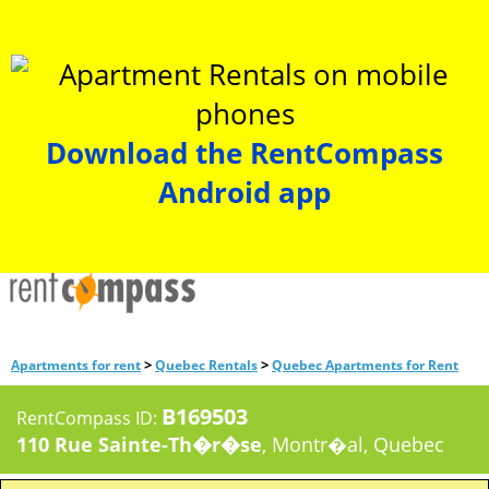
Download the RentCompass
Android app
>
>
Apartments for rent
Quebec Rentals
Quebec Apartments for Rent
B169503
RentCompass ID:
110 Rue Sainte-Th�r�se
, Montr�al, Quebec