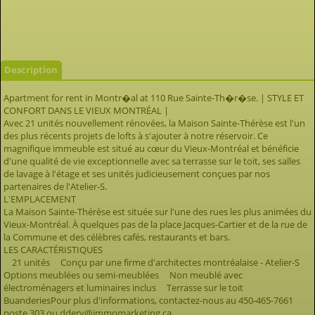
Description
Apartment for rent in Montr�al at 110 Rue Sainte-Th�r�se. | STYLE ET
CONFORT DANS LE VIEUX MONTRÉAL |
Avec 21 unités nouvellement rénovées, la Maison Sainte-Thérèse est l'un
des plus récents projets de lofts à s'ajouter à notre réservoir. Ce
magnifique immeuble est situé au cœur du Vieux-Montréal et bénéficie
d'une qualité de vie exceptionnelle avec sa terrasse sur le toit, ses salles
de lavage à l'étage et ses unités judicieusement conçues par nos
partenaires de l'Atelier-S.
L'EMPLACEMENT
La Maison Sainte-Thérèse est située sur l'une des rues les plus animées du
Vieux-Montréal. À quelques pas de la place Jacques-Cartier et de la rue de
la Commune et des célèbres cafés, restaurants et bars.
LES CARACTÉRISTIQUES
21 unités Conçu par une firme d'architectes montréalaise - Atelier-S
Options meublées ou semi-meublées Non meublé avec
électroménagers et luminaires inclus Terrasse sur le toit
BuanderiesPour plus d'informations, contactez-nous au 450-465-7661
poste 303 ou ddery@immomarketing.ca