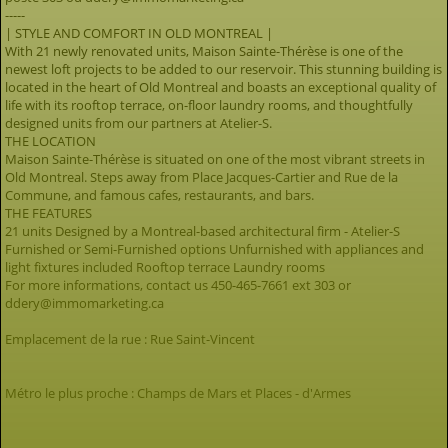
-----
| STYLE AND COMFORT IN OLD MONTREAL |
With 21 newly renovated units, Maison Sainte-Thérèse is one of the
newest loft projects to be added to our reservoir. This stunning building is
located in the heart of Old Montreal and boasts an exceptional quality of
life with its rooftop terrace, on-floor laundry rooms, and thoughtfully
designed units from our partners at Atelier-S.
THE LOCATION
Maison Sainte-Thérèse is situated on one of the most vibrant streets in
Old Montreal. Steps away from Place Jacques-Cartier and Rue de la
Commune, and famous cafes, restaurants, and bars.
THE FEATURES
21 units Designed by a Montreal-based architectural firm - Atelier-S
Furnished or Semi-Furnished options Unfurnished with appliances and
light fixtures included Rooftop terrace Laundry rooms
For more informations, contact us 450-465-7661 ext 303 or
ddery@immomarketing.ca
Emplacement de la rue : Rue Saint-Vincent
Métro le plus proche : Champs de Mars et Places - d'Armes
--