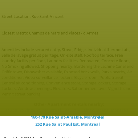
Street Location: Rue Saint-Vincent
Closest Metro: Champs de Mars and Places - d'Armes
Amenities include secured entry, Stove, Fridge, Individual thermostats,
Salle de lavage gratuit par 'tage, On-site staff, Rooftop terrace, Free
laundry facility per floor, Laundry facilities, Renovated, Concrete floors,
No Smoking allowed, Shopping nearby, Bordering the Lachine Canal and
Griffintown, Dishwasher available, Exposed brick walls, Parks nearby, Air
conditioner, Video surveillance, lockers, Bicycle room, Public transit,
Central air conditioning, Convenience store, Storage lockers, Storage
Lockers, Window coverings, Elevators, Sationnement avec Vignette and
Permit street parking.
Other Apartment rentals nearby:
443 Saint-Vincent, Montreal
443 Rue Saint-Vincent, Montreal
160-170 Rue Saint-Amable, Montr�al
252 Rue Saint Paul Est, Montreal